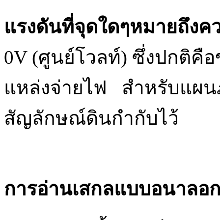
แรงดันที่จุดใดๆหมายถึงควา
0V (ศูนย์โวลท์) ซึ่งปกติค
แหล่งจ่ายไฟ สำหรับแผนภ
สัญลักษณ์ดินกำกับไว้
การอ่านเสกลแบบอนาลอ