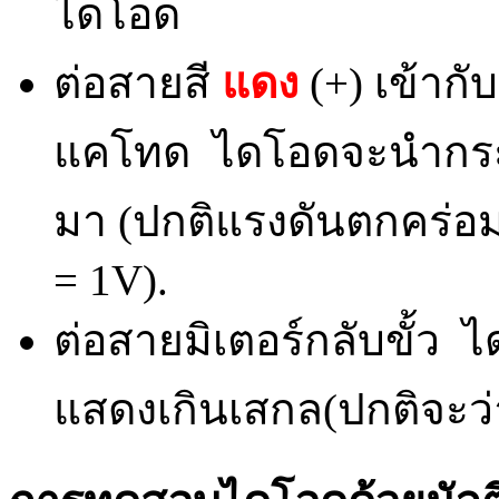
ไดโอด
ต่อสายสี
แดง
(+) เข้ากั
แคโทด ไดโอดจะนำกระ
มา (ปกติแรงดันตกคร่อ
= 1V).
ต่อสายมิเตอร์กลับขั้ว
แสดงเกินเสกล(ปกติจะว่