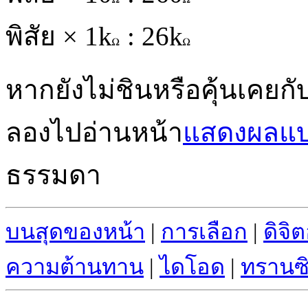
พิสัย × 1k
: 26k
หากยังไม่ชินหรือคุ้นเคย
ลองไปอ่านหน้า
แสดงผลแ
ธรรมดา
บนสุดของหน้า
|
การเลือก
|
ดิจิ
ความต้านทาน
|
ไดโอด
|
ทรานซิ