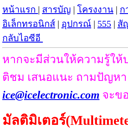
หน้าแรก
|
สารบัญ
|
โครงงาน
|
ก
อิเล็กทรอนิกส
์ |
อุปกรณ์
|
555
|
สั
กลับไอซีอี
หากจะมีส่วนให้ความรู้ให้
ติชม เสนอแนะ ถามปัญห
ice@icelectronic.com
จะขอ
มัลติมิเตอร์(Multimet