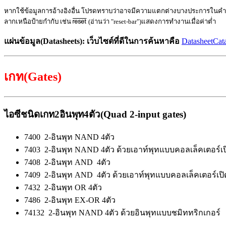
หากใช้
ข้อมูล
การอ้างอิงอื่น โปรดทราบว่า
อาจ
มีความแตกต่างบางประการในคำศัพท
ลากเหนือป้ายกำกับ
เช่น
(
อ่าน
ว่า "reset-bar")
แสดง
การทำงานเมื่อค่า
ต่ำ
แผ่นข้อมูล
(
Datasheets
)
: เว็บไซต์ที่ดีในการค้นหาคือ
DatasheetCat
เกท(Gates)
ไอซีชนิดเกท2อินพุท4ตัว(
Quad 2-input gates
)
7400 2-
อินพุท
NAND
4ตัว
7403 2-
อินพุท
NAND
4ตัว ด้วยเอาท์พุทแบบคอลเล็คเตอร์เป
7408 2-
อินพุท
AND
4ตัว
7409 2-
อินพุท
AND
4ตัว ด้วยเอาท์พุทแบบคอลเล็คเตอร์เปิ
7432 2-
อินพุท
OR
4ตัว
7486 2-
อินพุท
EX-OR
4ตัว
74132 2-
อินพุท
NAND
4ตัว ด้วยอินพุทแบบชมิททริกเกอร์