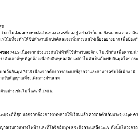
สุด
มว่าจะไม่ส่งผลกระทบต่อส่วนของวงจรที่ต่ออยู่ อย่างไรก็ตาม ยังหมายความว่าอ
ีแนวโน้มที่จะทำให้ชิปทำงานผิดปกติและจะเพิ่มกระแสไฟเลี้ยงอย่างมาก เพื่อป้อง
พุทของ 74LS
เนื่องจากช่วงแรงดันไฟฟ้าที่ใช้สำหรับลอจิก 0 ไม่เข้ากัน เพื่อความน่าเ
เอาต์พุทที่ถูกต้องเพื่อขับอินพุทลอจิก แต่ถ้าไม่จำเป็นต้องขับอินพุตใดๆ กระ
 ยกเว้นอินพุท 74LS เนื่องจากต้องการกระแสที่สูงกว่าและสามารถขับได้เพียง 10
ำหรับสัญญาณที่จะเดินทางผ่านเกท
 ตัวอย่างเช่น ไม่กี่ mW ที่ 1MHz
ted
จะดีที่สุด นอกจากต้องการซัพพลายให้เรียบแล้ว ควรต่อตัวเก็บประจุ 0.1µF คร่อ
)
าณรบกวนทางไฟฟ้า และที่โลจิคอินพุท 0 จะดึงกระแสถึง 1mA ดังนั้นในวงจรถาวร ควรต