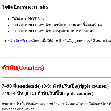
ไอซีชนิดเกท
NOT
6ตัว
7404
เกท
NOT
6ตัว
7405
เกท
NOT
6ตัว ด้วยเอาท์พุทแบบคอลเล็คเตอร์เปิด
7414
เกท
NOT
6ตัว ด้วยอินพุทแบบชมิททริกเกอร์
7414
มี
ชมิททริกเกอร์
อินพุตเพื่อให้มีการป้องกันสัญญาณรบกวนที่ดี เหมาะส
ตัวนับ(
Counters
)
7490
ดีเคด(
decade
)
(0-9)
ตัวนับริบเปิ้ล(
ripple counter
)
7493 4-
บิท
(0-15)
ตัวนับริบเปิ้ล(
ripple counter
)
ตัวนับ
แบบริบเปิ้ล
ต้องพึง
ระวังว่าอาจเกิดความผิดพลาดในระบบ
โ
ลจิกเก
ท
ใดๆ ที
ต่อพัลส์สัญญาณนาฬิกา