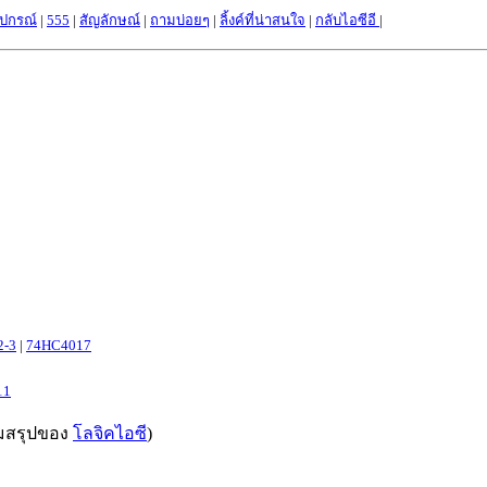
ุปกรณ์
|
555
|
สัญลักษณ์
|
ถามบ่อยๆ
|
ลิ้งค์ที่น่าสนใจ
|
กลับไอซีอี
|
ค อนุกรม
2-3
|
74HC4017
11
มสรุปของ
โลจิคไอซี
)