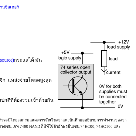
านซิสเตอร์
(source)
กระแสได้ มัน
จิก แหล่งจ่ายโหลดสูงสุด
ท
ป
กติที่ต้อ
ง
รวมเข้าด้วยกัน
ละตัวจะมีไดอะแกรมแสดงการจัดเรียง
ขา
และบันทึกย่ออธิบายการทำงานของ
ขา
่างเช่น เก
ท
7400 NAND
ก็
มี
ที่ใช้ตัวอักษรอื่นเช่น
74HC00, 74HCT00 และ