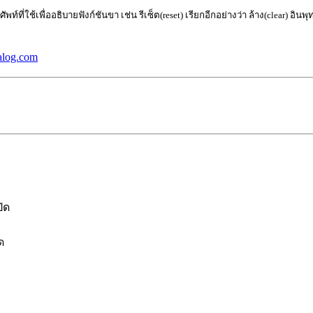
์ที่ใช้เพื่ออธิบายฟังก์ชัน
ขา
เช่น รีเซ็ต
(
reset) เรียกอีกอย่างว่า ล้าง(clear) อินพุ
alog.com
ิด
ด