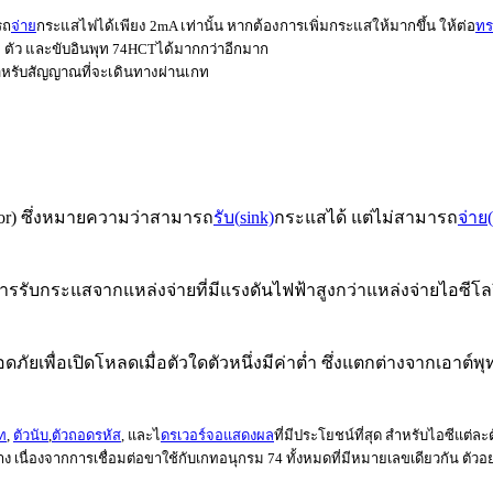
รถ
จ่าย
กระแสไฟได้เพียง 2mA เท่านั้น หากต้องการเพิ่มกระแสให้มากขึ้น ให้ต่อ
ทร
10 ตัว และขับอินพุท 74HCTได้มากกว่าอีกมาก
ำหรับสัญญาณที่จะเดินทางผ่านเกท
or
)
ซึ่งหมายความว่าสามารถ
รับ(
sink)
กระแสได้ แต่ไม่สามารถ
จ่าย
ารรับ
กระแสจากแหล่งจ่ายที่มีแรงดันไฟฟ้าสูงกว่าแหล่งจ่า
ยไอซีโล
ภัยเพื่อเปิดโหลดเมื่อตัวใดตัวหนึ่งมี
ค่า
ต่ำ ซึ่งแตกต่างจากเอาต์พุ
ท
,
ตัวนับ
,
ตัวถอดรหัส
, และไ
ดรเวอร์จอแสดงผล
ที่มีประโยชน์ที่สุด สำหรับไอซีแต่
ง เนื่องจากการเชื่อมต่อ
ขา
ใช้กับ
เกทอนุกรม
74 ทั้งหมดที่มีหมายเลขเดียวกัน ตัวอย