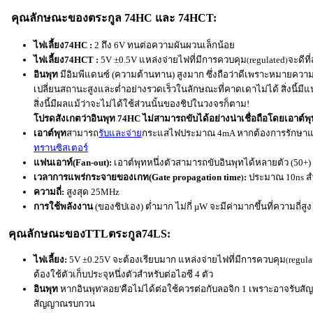
คุณลักษณะของตระกูล 74HC และ 74HCT:
ไฟเลี้ยง74HC :
2 ถึง 6V ทนต่อความผันผวนเล็กน้อย
ไฟเลี้ยง74HCT :
5V ±0.5V แหล่งจ่ายไฟที่มีการควบคุม
regulated
จะดีที่
(
)
อินพุท
มีอิมพีแดนซ์ (ความต้านทาน) สูงมาก ซึ่งถือว่าดีเพราะหมายควา
เปลี่ยนสถานะสูงและต่ำอย่างรวดเร็วในลักษณะที่คาดเดาไม่ได้ สิ่งนี้ม
สิ่งนี้มีผลแม้ว่าจะไม่ได้ใช้ส่วนนั้นของชิปในวงจรก็ตาม!
โปรดสังเกตว่าอินพุท 74HC ไม่สามารถขับได้อย่างน่าเชื่อถือโดยเอาต์
เอาต์พุท
สามารถ
รับและจ่าย
กระแสไฟประมาณ 4mA หากต้องการรักษาแรงดัน
ทรานซิสเตอร์
แฟนเอาท์(Fan-out):
เอาต์พุทหนึ่งตัวสามารถขับอินพุทได้หลายตัว (50+)
เวลาการแพร่กระจายของเกท
(Gate propagation time
:
ประมาณ 10ns ส
)
ความถี่:
สูงสุด 25MHz
การใช้พลังงาน
(ของชิปเอง) ต่ำมาก ไม่กี่ µW จะมีค่ามากขึ้นที่ความถี่สูง
คุณลักษณะของ
TTL
ตระกูล74LS:
ไฟเลี้ยง:
5V ±0.25V จะต้องเรียบมาก แหล่งจ่ายไฟที่มีการควบคุม
regula
(
ต้องใช้ตัวเก็บประจุหนึ่งตัวสำหรับต่อไอซี 4 ตัว
อินพุท
หากอินพุท'ลอย'คือไม่ได้ต่อใช้ควรต่อกับลอจิก 1 เพราะอาจรับสัญญ
สัญญาณรบกวน