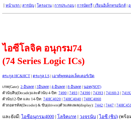
|
หน้าแรก
|
สารบัญ
|
โครงงาน
|
การประกอบ
|
การบัดกรี
|
เรียนอิเล็กทรอนิกส
์ |
อ
ไอซีโลจิ
(
74 Series Logic ICs
)
ตระกูล
HC&HCT
|
ตระกูล
L
S
|
เอาท์พุทคอลเล็คเตอร์เปิด
เกท
(Gate)
:
2-อินพุท
|
3อินพุท
|
4-อินพุท
|
8-อินพุท
|
นอท
(N
O
T)
ตัวนับสิบ(Decade)และตัวนับ 4-บิท:
7490
|
7493
|
74390
|
74393
|
74160-3
|
7419
ตัวนับ12-บิท และ 14-บิท:
74HC4020
|
74HC4040
|
74HC4060
ตัวถอดรหัส(
Decoder)
& ขับ
(drivers)
ตัวแสดงผล
(display)
:
7442
|
7447
|
74HC45
และยังมี:
ไอซีอนุกรม4000
|
โลจิคเกท
|
วงจรนับ
|
ไอซี (ชิป)
(พร้อ