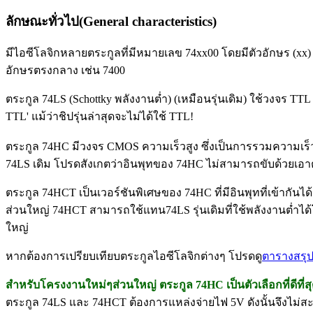
ลักษณะทั่วไป(General characteristics)
มีไอซีโลจิกหลายตระกูลที่มีหมายเลข 74xx00 โดยมีตัวอักษร (xx) 
อักษรตรงกลาง เช่น 7400
ตระกูล 74LS (Schottky พลังงานต่ำ) (เหมือนรุ่นเดิม) ใช้วงจร TTL 
TTL' แม้ว่าชิปรุ่นล่าสุดจะไม่ได้ใช้ TTL!
ตระกูล 74HC มีวงจร CMOS ความเร็วสูง ซึ่งเป็นการรวมความเร็วข
74LS เดิม โปรดสังเกตว่าอินพุทของ 74HC ไม่สามารถขับด้วยเอาต์พ
ตระกูล 74HCT เป็นเวอร์ชันพิเศษของ 74HC ที่มีอินพุทที่เข้ากัน
ส่วนใหญ่ 74HCT สามารถใช้แทน74LS รุ่นเดิมที่ใช้พลังงานต่ำได้
ใหญ่
หากต้องการเปรียบเทียบตระกูลไอซีโลจิกต่างๆ โปรดดู
ตารางสรุป
สำหรับโครงงานใหม่ๆส่วนใหญ่ ตระกูล 74HC เป็นตัวเลือกที่ดีที่ส
ตระกูล 74LS และ 74HCT ต้องการแหล่งจ่ายไฟ 5V ดังนั้นจึงไม่