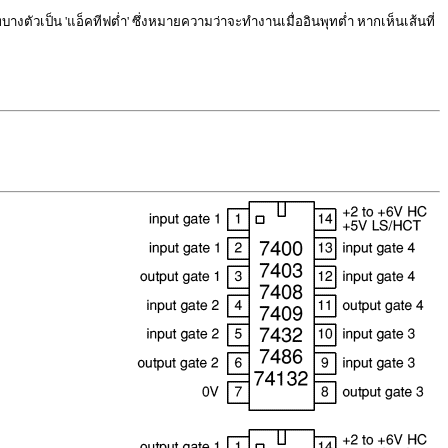
ท
บางตัวเป็น 'แอ็คทีฟต่ำ' ซึ่งหมายความว่าจะทำ
งาน
เมื่อ
อินพุท
ต่ำ หากเห็นเส้นที่