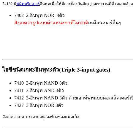
74132
มี
ชมิททริกเกอร์
อินพุตเพื่อให้มีการป้องกันสัญญาณรบกวนที่ดี เหมาะส
7402 2-
อินพุท
NOR
4ตัว
สังเกตว่า
ร
ูปแบบตำแหน่งขาที่ไม่ปกดิ
เ
หมือนเบอร์อื่นๆ
ไอซีชนิดเกท3อินพุท3ตัว(
Triple 3-input gates
)
7410 3-
อินพุท
NAND
3ตัว
7411 3-
อินพุท
AND
3ตัว
7412 3-
อินพุท
NAND
3ตัว ด้วยเอาท์พุทแบบคอลเล็คเตอร์เป
7427 3-
อินพุท
NOR
3ตัว
สังเกตว่าเกท1กระจายอยู่สองข้างของแพคเก็จ