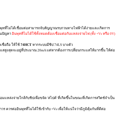
ินพุทที่ไม่ได้เชื่อมต่อสามารถจับสัญญาณรบกวนทางไฟฟ้าได้ง่ายและเกิดการ
กันปัญหา
อินพุททีไม่ได้ใช้ทั้งหมดต้องเชื่อมต่อกับแหล่งจ่ายไฟ (ทั้ง +Vs หรือ 0V)
ชื่อถือ ให้ใช้
74HCT
หากระบบมีชิป 74LS บางตัว
แสสูงสุดจะอยู่ที่ประมาณ 20mA แต่หากต้องการเปลี่ยนกระแสให้มากขึ้น ให้ต่อ
มแหล่งจ่ายใกล้กับชิปเพื่อขจัด 'สไปค์' ที่เกิดขึ้นในขณะที่เกิดการสวิตช์จำเป็น
่ออินพุทที่ไม่ได้ใช้เข้ากับ +Vs เพื่อให้แน่ใจว่ามีภูมิคุ้มกันที่ดีต่อ