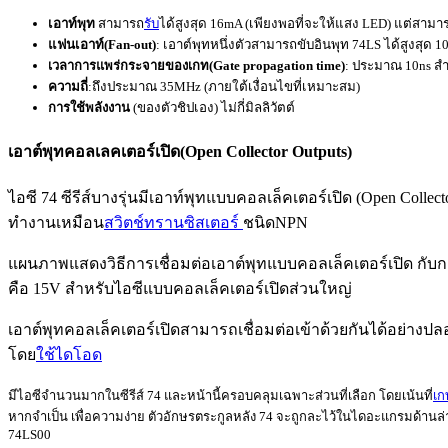
เอาท์พุท
สามารถ
รับ
ได้สูงสุด 16mA (เพียงพอที่จะให้แสง LED) แต่สามา
แฟนเอาท์(Fan-out)
: เอาต์พุทหนึ่งตัวสามารถขับอินพุท 74LS ได้สูงสุด 
เวลาการแพร่กระจายของเกท
(Gate propagation time)
: ประมาณ 10ns ส
ความถี่
:ถึงประมาณ 35MHz (ภายใต้เงื่อนไขที่เหมาะสม)
การใช้พลังงาน
(ของตัวชิปเอง) ไม่กี่มิลลิวัตต์
เอาต์พุทคอลเลคเตอร์เปิด(Open Collector Outputs)
ไอซี 74 ซีรีส์บางรุ่นมีเอาท์พุ
ท
แบบ
คอลเล็คเตอร์เปิด
(
Open Collect
ทำงานเหมือน
สวิตช์ทรานซิสเตอร์
ชนิด
NPN
แผนภาพแสดงวิธีการเชื่อมต่อเอาต์พุ
ท
แบบ
คอลเล็คเตอร์เปิด
กับ
ก
คือ 15V สำหรับไอซีแบบ
คอลเล็คเตอร์เปิด
ส่วนใหญ่
เอาต์พุ
ทคอลเล็คเตอร์เปิด
สามารถเชื่อมต่อเข้าด้วยกันได้อย่างปลอด
โดย
ใช้ไดโอด
มีไอซีจำนวนมากในซีรีส์ 74 และหน้านี้ครอบคลุมเฉพาะส่วนที่เลือก โดยเน้นที่
เก
หากจำเป็น เพื่อความง่าย ตัวอักษรตระกูลหลัง 74 จะถูกละไว้ในไดอะแกรมด้านล่า
74LS00